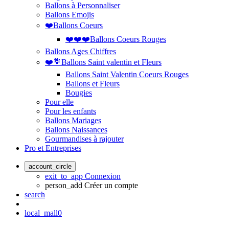
Ballons à Personnaliser
Ballons Emojis
❤️Ballons Coeurs
❤️❤️❤️Ballons Coeurs Rouges
Ballons Ages Chiffres
❤️💐Ballons Saint valentin et Fleurs
Ballons Saint Valentin Coeurs Rouges
Ballons et Fleurs
Bougies
Pour elle
Pour les enfants
Ballons Mariages
Ballons Naissances
Gourmandises à rajouter
Pro et Entreprises
account_circle
exit_to_app
Connexion
person_add
Créer un compte
search
local_mall
0