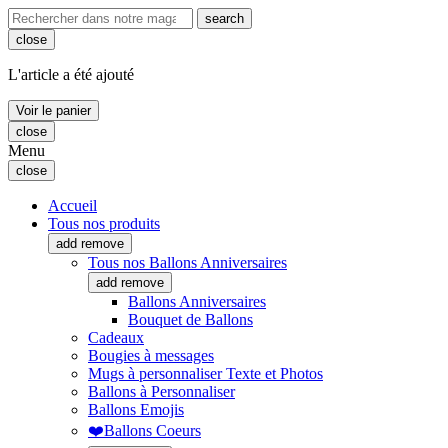
search
close
L'article a été ajouté
Voir le panier
close
Menu
close
Accueil
Tous nos produits
add
remove
Tous nos Ballons Anniversaires
add
remove
Ballons Anniversaires
Bouquet de Ballons
Cadeaux
Bougies à messages
Mugs à personnaliser Texte et Photos
Ballons à Personnaliser
Ballons Emojis
❤️Ballons Coeurs