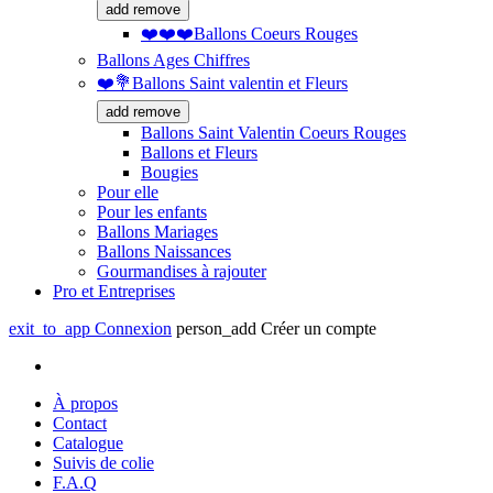
add
remove
❤️❤️❤️Ballons Coeurs Rouges
Ballons Ages Chiffres
❤️💐Ballons Saint valentin et Fleurs
add
remove
Ballons Saint Valentin Coeurs Rouges
Ballons et Fleurs
Bougies
Pour elle
Pour les enfants
Ballons Mariages
Ballons Naissances
Gourmandises à rajouter
Pro et Entreprises
exit_to_app
Connexion
person_add
Créer un compte
À propos
Contact
Catalogue
Suivis de colie
F.A.Q