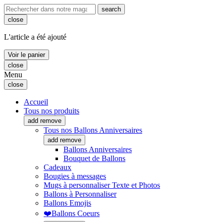
search
close
L'article a été ajouté
Voir le panier
close
Menu
close
Accueil
Tous nos produits
add
remove
Tous nos Ballons Anniversaires
add
remove
Ballons Anniversaires
Bouquet de Ballons
Cadeaux
Bougies à messages
Mugs à personnaliser Texte et Photos
Ballons à Personnaliser
Ballons Emojis
❤️Ballons Coeurs