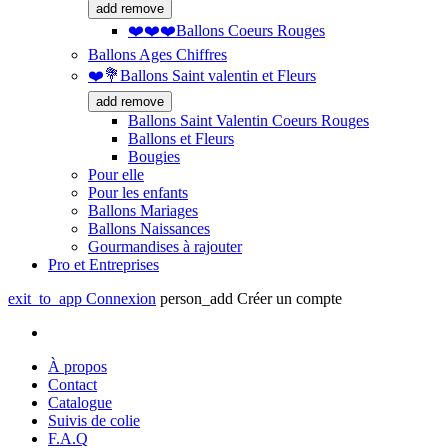
add
remove
❤️❤️❤️Ballons Coeurs Rouges
Ballons Ages Chiffres
❤️💐Ballons Saint valentin et Fleurs
add
remove
Ballons Saint Valentin Coeurs Rouges
Ballons et Fleurs
Bougies
Pour elle
Pour les enfants
Ballons Mariages
Ballons Naissances
Gourmandises à rajouter
Pro et Entreprises
exit_to_app
Connexion
person_add
Créer un compte
À propos
Contact
Catalogue
Suivis de colie
F.A.Q