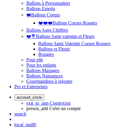
Ballons à Personnaliser
Ballons Emojis
❤️Ballons Coeurs
❤️❤️❤️Ballons Coeurs Rouges
Ballons Ages Chiffres
❤️💐Ballons Saint valentin et Fleurs
Ballons Saint Valentin Coeurs Rouges
Ballons et Fleurs
Bougies
Pour elle
Pour les enfants
Ballons Mariages
Ballons Naissances
Gourmandises à rajouter
Pro et Entreprises
account_circle
exit_to_app
Connexion
person_add
Créer un compte
search
local_mall
0