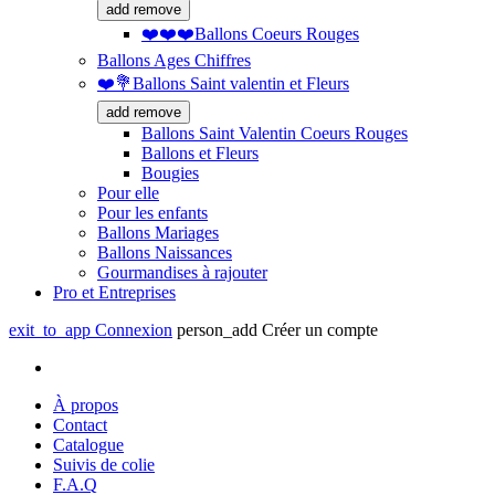
add
remove
❤️❤️❤️Ballons Coeurs Rouges
Ballons Ages Chiffres
❤️💐Ballons Saint valentin et Fleurs
add
remove
Ballons Saint Valentin Coeurs Rouges
Ballons et Fleurs
Bougies
Pour elle
Pour les enfants
Ballons Mariages
Ballons Naissances
Gourmandises à rajouter
Pro et Entreprises
exit_to_app
Connexion
person_add
Créer un compte
À propos
Contact
Catalogue
Suivis de colie
F.A.Q