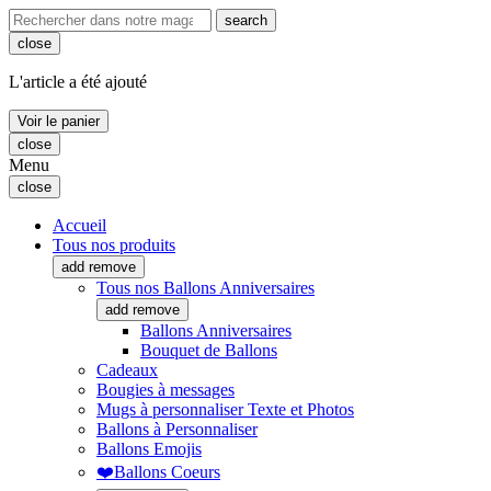
search
close
L'article a été ajouté
Voir le panier
close
Menu
close
Accueil
Tous nos produits
add
remove
Tous nos Ballons Anniversaires
add
remove
Ballons Anniversaires
Bouquet de Ballons
Cadeaux
Bougies à messages
Mugs à personnaliser Texte et Photos
Ballons à Personnaliser
Ballons Emojis
❤️Ballons Coeurs