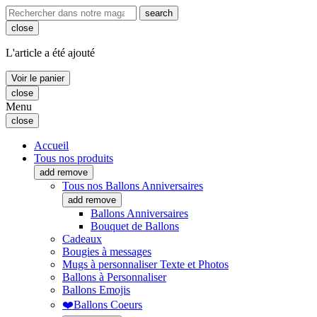
search
close
L'article a été ajouté
Voir le panier
close
Menu
close
Accueil
Tous nos produits
add
remove
Tous nos Ballons Anniversaires
add
remove
Ballons Anniversaires
Bouquet de Ballons
Cadeaux
Bougies à messages
Mugs à personnaliser Texte et Photos
Ballons à Personnaliser
Ballons Emojis
❤️Ballons Coeurs