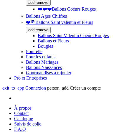
add
remove
❤️❤️❤️Ballons Coeurs Rouges
Ballons Ages Chiffres
❤️💐Ballons Saint valentin et Fleurs
add
remove
Ballons Saint Valentin Coeurs Rouges
Ballons et Fleurs
Bougies
Pour elle
Pour les enfants
Ballons Mariages
Ballons Naissances
Gourmandises à rajouter
Pro et Entreprises
exit_to_app
Connexion
person_add
Créer un compte
À propos
Contact
Catalogue
Suivis de colie
F.A.Q