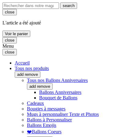
search
close
L'article a été ajouté
Voir le panier
close
Menu
close
Accueil
Tous nos produits
add
remove
Tous nos Ballons Anniversaires
add
remove
Ballons Anniversaires
Bouquet de Ballons
Cadeaux
Bougies à messages
Mugs à personnaliser Texte et Photos
Ballons à Personnaliser
Ballons Emojis
❤️Ballons Coeurs