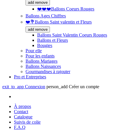
add
remove
❤️❤️❤️Ballons Coeurs Rouges
Ballons Ages Chiffres
❤️💐Ballons Saint valentin et Fleurs
add
remove
Ballons Saint Valentin Coeurs Rouges
Ballons et Fleurs
Bougies
Pour elle
Pour les enfants
Ballons Mariages
Ballons Naissances
Gourmandises à rajouter
Pro et Entreprises
exit_to_app
Connexion
person_add
Créer un compte
À propos
Contact
Catalogue
Suivis de colie
F.A.Q