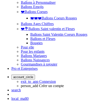
Ballons à Personnaliser
Ballons Emojis
❤️Ballons Coeurs
❤️❤️❤️Ballons Coeurs Rouges
Ballons Ages Chiffres
❤️💐Ballons Saint valentin et Fleurs
Ballons Saint Valentin Coeurs Rouges
Ballons et Fleurs
Bougies
Pour elle
Pour les enfants
Ballons Mariages
Ballons Naissances
Gourmandises à rajouter
Pro et Entreprises
account_circle
exit_to_app
Connexion
person_add
Créer un compte
search
local_mall
0