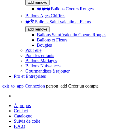
add
remove
❤️❤️❤️Ballons Coeurs Rouges
Ballons Ages Chiffres
❤️💐Ballons Saint valentin et Fleurs
add
remove
Ballons Saint Valentin Coeurs Rouges
Ballons et Fleurs
Bougies
Pour elle
Pour les enfants
Ballons Mariages
Ballons Naissances
Gourmandises à rajouter
Pro et Entreprises
exit_to_app
Connexion
person_add
Créer un compte
À propos
Contact
Catalogue
Suivis de colie
F.A.Q