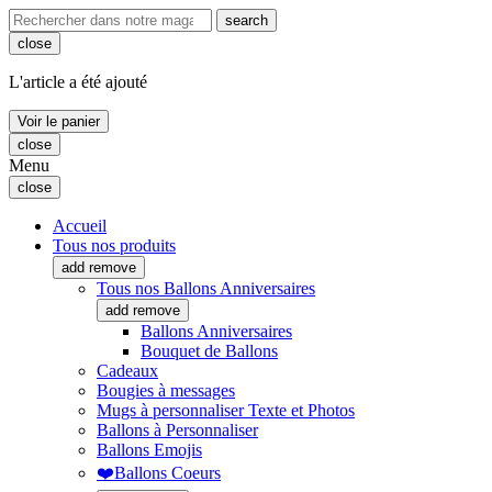
search
close
L'article a été ajouté
Voir le panier
close
Menu
close
Accueil
Tous nos produits
add
remove
Tous nos Ballons Anniversaires
add
remove
Ballons Anniversaires
Bouquet de Ballons
Cadeaux
Bougies à messages
Mugs à personnaliser Texte et Photos
Ballons à Personnaliser
Ballons Emojis
❤️Ballons Coeurs